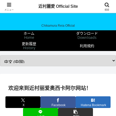
近村麗愛 Official Site
近村麗愛 Official Site
メニュー
検索
Chikamura Reia Official
ホーム
ダウンロード
Home
Downloads
更新履歴
利用規約
History
欢迎来到近村丽爱奥西卡阿尔网站！
X
Facebook
Hatena Bookmark