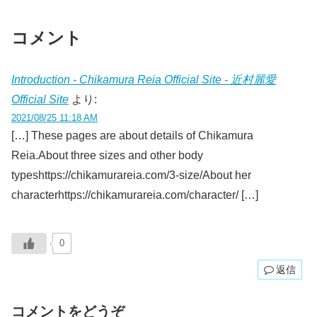
コメント
Introduction - Chikamura Reia Official Site - 近村麗愛
Official Site
より:
2021/08/25 11:18 AM
[…] These pages are about details of Chikamura
Reia.About three sizes and other body
typeshttps://chikamurareia.com/3-size/About her
characterhttps://chikamurareia.com/character/ […]
0
返信
コメントをどうぞ