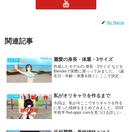
No Name
関連記事
麗愛の身長・体重・3サイズ
設定資料
作成したモデルの 身長・3サイズ などを
Blenderで実際に測っってみました。（誕
生日・年齢・体重を除く）ここで決定さ
れたものを、さらに少し調整していま
す。年齢17 歳誕生日7月9日(v0.02の公開
日)身長158 cm体重55 kgBM...
私がオリキャラを作るまで
設定資料
今回は、私が今ここでオリキャラを作る
に至った経緯をまとめてみました。2019
年前半?led-apps.comを見つける詳しいこ
とは忘れたが、趣味の一環配布されてい
るソフトの１つ、ATOS発車標にて使用す
る音声データを制作Open JTalk...