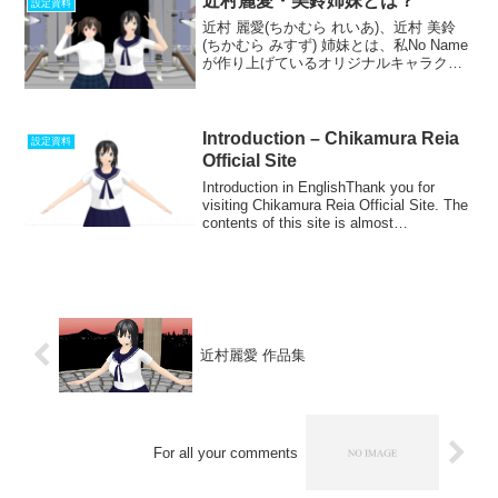
近村麗愛・美鈴姉妹とは？
設定資料
近村 麗愛(ちかむら れいあ)、近村 美鈴
(ちかむら みすず) 姉妹とは、私No Name
が作り上げているオリジナルキャラクタ
ーです。2人とも明るくポジティブな標準
体重の女の子をイメージしています。姉
妹仲は大変良好です。近村麗愛（姉）プ
ロフ...
Introduction – Chikamura Reia
設定資料
Official Site
Introduction in EnglishThank you for
visiting Chikamura Reia Official Site. The
contents of this site is almost
Japanese...
近村麗愛 作品集
For all your comments