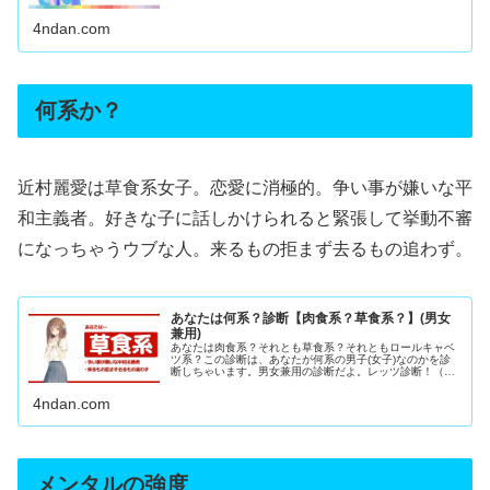
4ndan.com
何系か？
近村麗愛は草食系女子。恋愛に消極的。争い事が嫌いな平
和主義者。好きな子に話しかけられると緊張して挙動不審
になっちゃうウブな人。来るもの拒まず去るもの追わず。
あなたは何系？診断【肉食系？草食系？】(男女
兼用)
あなたは肉食系？それとも草食系？それともロールキャベ
ツ系？この診断は、あなたが何系の男子(女子)なのかを診
断しちゃいます。男女兼用の診断だよ。レッツ診断！（イ
ラストはジュエルセイバーFREE）
4ndan.com
メンタルの強度