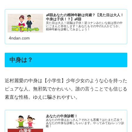
👶🏻あなたの精神年齢は何歳？【見た目は大人！
中身は子供！？】👶🏻
見た目は大人！頭脳は子供！逆コナンみたいな奴は世の中
にごまんと存在します！あなたもその中の1人かどうか、
精神年齢を診断してみましょう！
4ndan.com
中身は？
近村麗愛の中身は【小学生】少年少女のような心を持った
ピュアな人。無邪気でかわいい。誰の言うことでも信じる
素直な性格。ゆえに騙されやすい。
あなたの中身診断！
あなたの中身はおっさん？それとも悪魔？はたまた乙女？
あなたの中身を診断しちゃいます。やってみてね♪レッツ診
断！