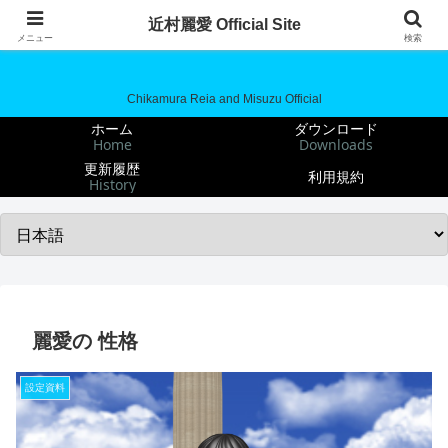
近村麗愛 Official Site
近村麗愛 Official Site
メニュー
検索
Chikamura Reia and Misuzu Official
ホーム
ダウンロード
Home
Downloads
更新履歴
利用規約
History
麗愛の 性格
設定資料