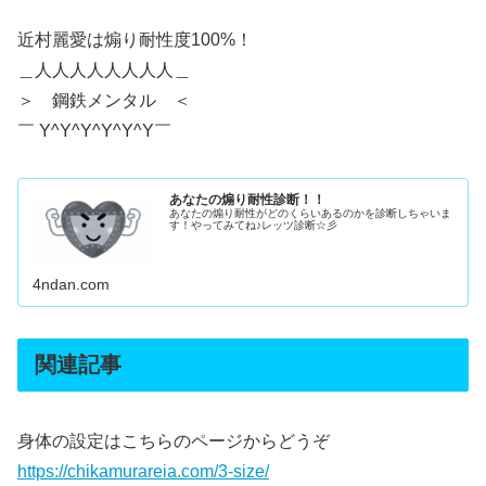
近村麗愛は煽り耐性度100%！
＿人人人人人人人人＿
＞ 鋼鉄メンタル ＜
￣ Y^Y^Y^Y^Y^Y￣
あなたの煽り耐性診断！！
あなたの煽り耐性がどのくらいあるのかを診断しちゃいま
す！やってみてね♪レッツ診断☆彡
4ndan.com
関連記事
身体の設定はこちらのページからどうぞ
https://chikamurareia.com/3-size/