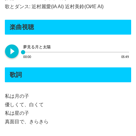
歌とダンス: 近村麗愛(IA AI) 近村美鈴(OИE AI)
楽曲視聴
play_circle_filled
夢見る月と太陽
00:00
05:49
歌詞
私は月の子
優しくて、白くて
私は星の子
真面目で、きらきら