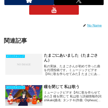
No Name
関連記事
たまごにあいました（たまごさ
オリジナルソング
ん）
私の実妹、たまごさんが初めて作った曲
を代理投稿です。ミュージックビデオ
【AIに歌を作らせてみた】たまごにあい
ました詳細情報作詞: たまごさん・
shikaki(作曲: たまごさん・Orpheus(編曲:
No Name振付: キャラミん・たま...
瞳を閉じて 私は歌う
オリジナルソング
ミュージックビデオ【AIに歌を作らせて
みた】瞳を閉じて 私は歌う詳細情報作詞:
shikaki(曲名: タンテキ(作曲: Orpheus(編
曲: No Name歌唱: 近村麗愛(IA AI)振付:
キャラミん楽曲視聴通常版伴奏の音色を