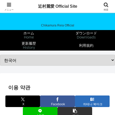
近村麗愛 Official Site
近村麗愛 Official Site
メニュー
検索
Chikamura Reia Official
ホーム
ダウンロード
Home
Downloads
更新履歴
利用規約
History
이용 약관
X
Facebook
하테나 북마크