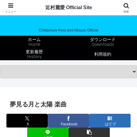
近村麗愛 Official Site
近村麗愛 Official Site
メニュー
検索
Chikamura Reia and Misuzu Official
ホーム
ダウンロード
Home
Downloads
更新履歴
利用規約
History
夢見る月と太陽 楽曲
X
Facebook
はてブ