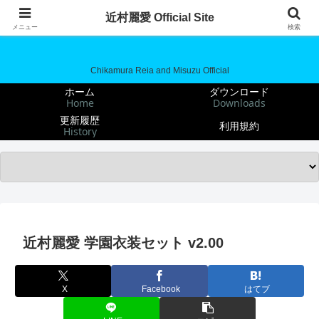
近村麗愛 Official Site
近村麗愛 Official Site
メニュー
検索
Chikamura Reia and Misuzu Official
ホーム
ダウンロード
Home
Downloads
更新履歴
利用規約
History
近村麗愛 学園衣装セット v2.00
X
Facebook
はてブ