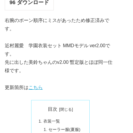
96
ダウンロード
右腕のボーン順序にミスがあったため修正済みで
す。
近村麗愛 学園衣装セット MMDモデル ver2.00で
す。
先に出した美鈴ちゃんのv2.00 暫定版とほぼ同一仕
様です。
更新箇所は
こちら
目次
衣装一覧
セーラー服(夏服)