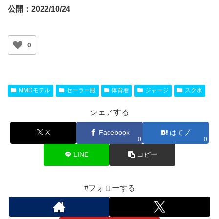
公開：
2022/10/24
0
MMDモデル
セーラー服
体育着
ジャージ
スク水
シェアする
X
Facebook
はてブ
0
0
LINE
コピー
#フォローする