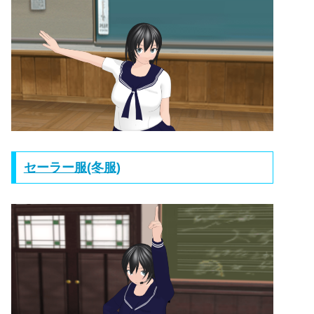
セーラー服(冬服)